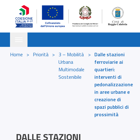
Skip to content
Toggle navigation
Home
>
Priorità
>
3 – Mobilità
>
Dalle stazioni
Urbana
ferroviarie ai
Multimodale
quartieri:
Sostenibile
interventi di
pedonalizzazione
in aree urbane e
creazione di
spazi pubblici di
prossimità
DALLE STAZIONI