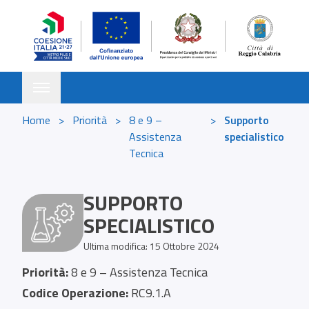
Skip to content
Toggle navigation
Home
>
Priorità
>
8 e 9 –
>
Supporto
Assistenza
specialistico
Tecnica
SUPPORTO
SPECIALISTICO
Ultima modifica: 15 Ottobre 2024
Priorità:
8 e 9 – Assistenza Tecnica
Codice Operazione:
RC9.1.A