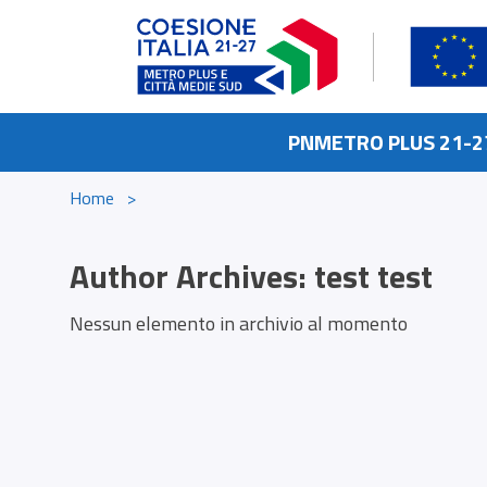
Skip to content
PNMETRO PLUS 21-2
Home
>
Author Archives:
test test
Nessun elemento in archivio al momento